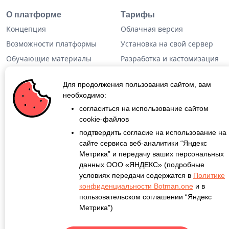
О платформе
Тарифы
Концепция
Облачная версия
Возможности платформы
Установка на свой сервер
Обучающие материалы
Разработка и кастомизация
Техническая информация
Готовые решения
Для продолжения пользования сайтом, вам
Дополнительная
необходимо:
информация
согласиться на использование сайтом
cookie-файлов
Кейсы
подтвердить согласие на использование на
Блог
сайте сервиса веб-аналитики “Яндекс
Метрика” и передачу ваших персональных
О проекте
данных ООО «ЯНДЕКС» (подробные
Контакты
условиях передачи содержатся в
Политике
конфиденциальности Botman.one
и в
пользовательском соглашении “Яндекс
Метрика”)
©
Botman.one
Все права защищены.
Правовая информация