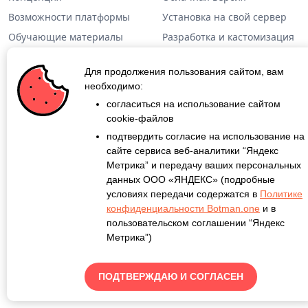
Возможности платформы
Установка на свой сервер
Обучающие материалы
Разработка и кастомизация
Техническая информация
Готовые решения
Для продолжения пользования сайтом, вам
Дополнительная
необходимо:
информация
согласиться на использование сайтом
cookie-файлов
Кейсы
подтвердить согласие на использование на
Блог
сайте сервиса веб-аналитики “Яндекс
Метрика” и передачу ваших персональных
О проекте
данных ООО «ЯНДЕКС» (подробные
Контакты
условиях передачи содержатся в
Политике
конфиденциальности Botman.one
и в
пользовательском соглашении “Яндекс
Метрика”)
©
Botman.one
Все права защищены.
Правовая информация
ПОДТВЕРЖДАЮ И СОГЛАСЕН