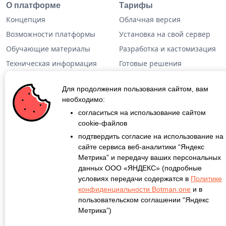
О платформе
Тарифы
Концепция
Облачная версия
Возможности платформы
Установка на свой сервер
Обучающие материалы
Разработка и кастомизация
Техническая информация
Готовые решения
Дополнительная
информация
Для продолжения пользования сайтом, вам
необходимо:
согласиться на использование сайтом
Кейсы
cookie-файлов
Блог
подтвердить согласие на использование на
О проекте
сайте сервиса веб-аналитики “Яндекс
Метрика” и передачу ваших персональных
Контакты
данных ООО «ЯНДЕКС» (подробные
условиях передачи содержатся в
Политике
конфиденциальности Botman.one
и в
пользовательском соглашении “Яндекс
©
Botman.one
Все права защищены.
Метрика”)
Правовая информация