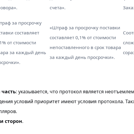
говора».
счета».
Зака
траф за просрочку
«Штраф за просрочку поставки
ставки составляет
Соот
составляет 0,1% от стоимости
01% от стоимости
слож
непоставленного в срок товара
вара за каждый день
сора
за каждый день просрочки».
осрочки».
 часть
: указывается, что протокол является неотъемле
ждения условий приоритет имеют условия протокола. Та
пляров.
и сторон
.