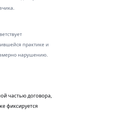
зчика.
ветствует
ившейся практике и
змерно нарушению.
мой частью договора,
кже фиксируется