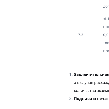
до
«Ш
по
7.3.
0,
то
пр
Заключительная
а в случае расхо
количество экзем
Подписи и печат