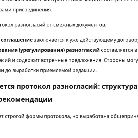
рами присоединения.
токол разногласий от смежных документов:
 соглашение
заключается к уже действующему договор
ования (урегулирования) разногласий
составляется в
асий и содержит встречные предложения. Стороны мог
и до выработки приемлемой редакции.
яется протокол разногласий: структура
 рекомендации
ет строгой формы протокола, но выработана общеприня