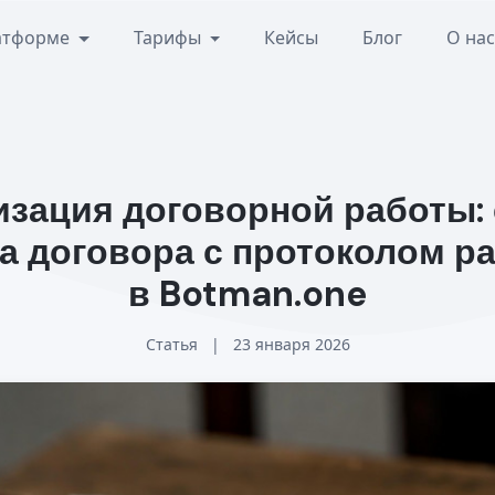
атформе
Тарифы
Кейсы
Блог
О на
зация договорной работы:
а договора с протоколом р
в Botman.one
Статья
|
23 января 2026