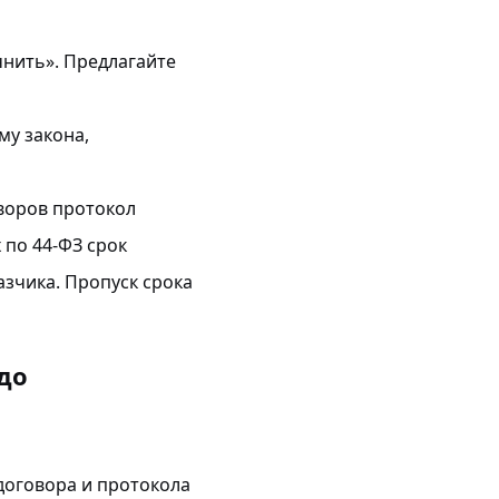
чнить». Предлагайте
му закона,
оворов протокол
 по 44-ФЗ срок
азчика. Пропуск срока
 до
договора и протокола