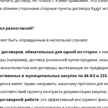
ключить договор, но только с этими правками». Это озна
а обеими сторонами спорные пункты договора будут ис
ол разногласий?
жет быть оправданным в нескольких случаях:
договоров, обязательных для одной из сторон
: к н
ры (например, договор розничной купли-продажи, ока
 с монополистом или договоры, вытекающие из предвар
рственных и муниципальных закупок по 44-ФЗ и 223
циона имеет право направить заказчику протокол для 
есоответствий проекту контракта документации закупки.
договорной работе
: это эффективный инструмент фик
ия согласования с контрагентом и защиты интересов ст