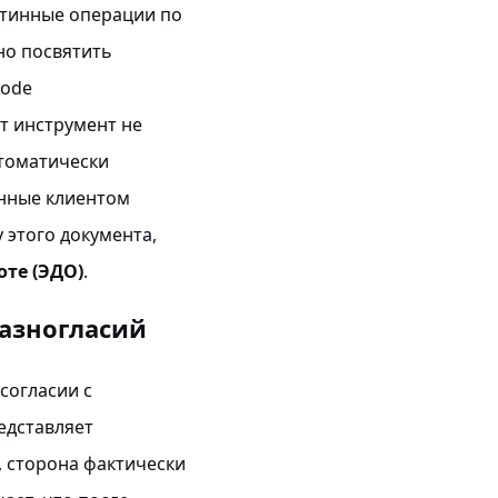
утинные операции по
но посвятить
code
т инструмент не
втоматически
енные клиентом
 этого документа,
те (ЭДО)
.
разногласий
согласии с
едставляет
л, сторона фактически