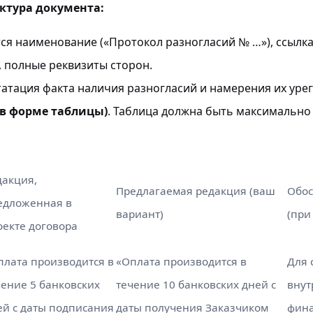
ктура документа:
тся наименование («Протокол разногласий № …»), ссылка
, полные реквизиты сторон.
статация факта наличия разногласий и намерения их уре
(в форме таблицы)
. Таблица должна быть максимально
дакция,
Предлагаемая редакция (ваш
Обос
едложенная в
вариант)
(при
оекте договора
плата производится в
«Оплата производится в
Для 
чение 5 банковских
течение 10 банковских дней с
внут
ей с даты подписания
даты получения Заказчиком
фина