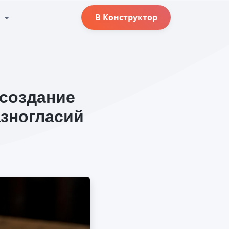
с
В Конструктор
 создание
азногласий