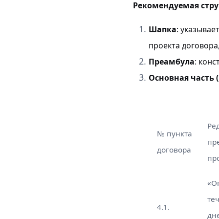
Рекомендуемая стру
Шапка
: указывае
проекта договора
Преамбула
: кон
Основная часть 
Ре
№ пункта
пр
договора
пр
«О
те
4.1.
дн