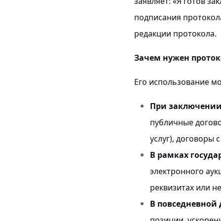
заявляет: «Я готов за
подписания протокол
редакции протокола.
Зачем нужен проток
Его использование мо
При заключении 
публичные догово
услуг), договоры
В рамках госуда
электронного аук
реквизитах или н
В повседневной 
позиции, ускорен