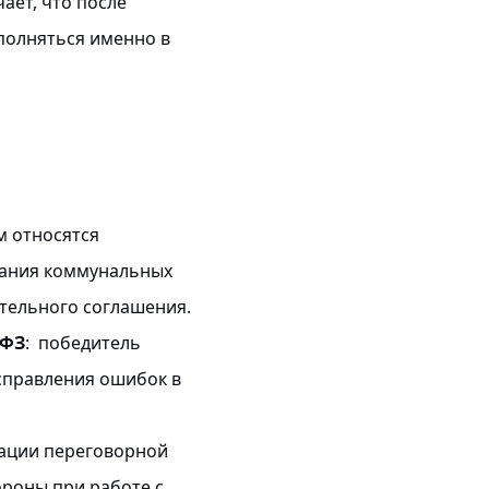
чает, что после
полняться именно в
им относятся
зания коммунальных
ительного соглашения.
-ФЗ
: победитель
исправления ошибок в
сации переговорной
ороны при работе с