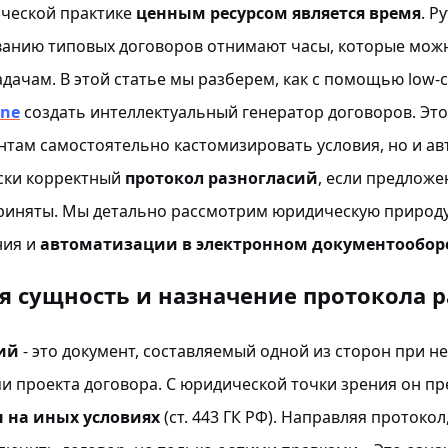
ческой практике
ценным ресурсом является время
. Р
ованию типовых договоров отнимают часы, которые мож
ачам. В этой статье мы разберем, как с помощью low-
ne
создать интеллектуальный генератор договоров. Это
нтам самостоятельно кастомизировать условия, но и а
ски корректный
протокол разногласий
, если предлож
риняты. Мы детально рассмотрим юридическую природу
ния и
автоматизации в электронном документооборо
я сущность и назначение протокола 
ий
- это документ, составляемый одной из сторон при не
 проекта договора. С юридической точки зрения он пр
 на иных условиях
(ст. 443 ГК РФ). Направляя протоко