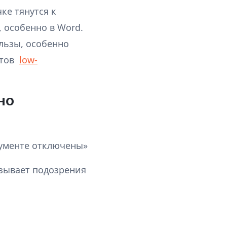
ке тянутся к
, особенно в Word.
льзы, особенно
нтов
low-
но
кументе отключены»
ызывает подозрения