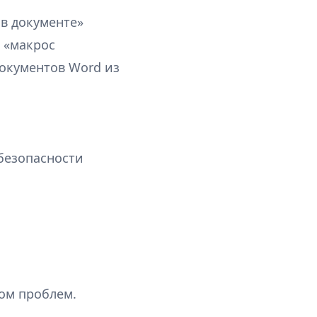
в документе»
 «макрос
документов Word из
безопасности
ком проблем.