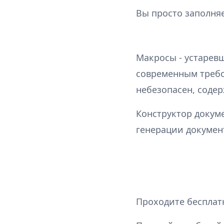
Вы просто заполняе
Макросы - устаревш
современным требо
небезопасен, соде
Конструктор докум
генерации докумен
Проходите бесплатн