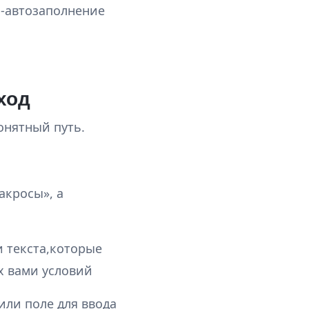
 -автозаполнение
ход
онятный путь.
акросы», а
и текста,которые
х вами условий
или поле для ввода