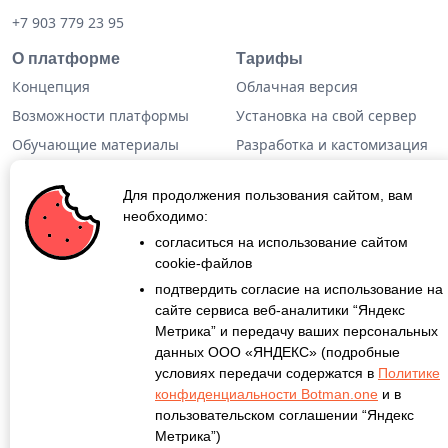
+7 903 779 23 95
О платформе
Тарифы
Концепция
Облачная версия
Возможности платформы
Установка на свой сервер
Обучающие материалы
Разработка и кастомизация
Техническая информация
Готовые решения
Для продолжения пользования сайтом, вам
Дополнительная
необходимо:
информация
согласиться на использование сайтом
cookie-файлов
Кейсы
подтвердить согласие на использование на
Блог
сайте сервиса веб-аналитики “Яндекс
Метрика” и передачу ваших персональных
О проекте
данных ООО «ЯНДЕКС» (подробные
Контакты
условиях передачи содержатся в
Политике
конфиденциальности Botman.one
и в
пользовательском соглашении “Яндекс
Метрика”)
©
Botman.one
Все права защищены.