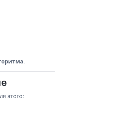
горитма
.
ме
Для этого: