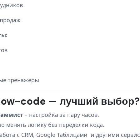
рудников
 продаж
ты:
тов
ые тренажеры
 low-code — лучший выбор?
раммист
– настройка за пару часов.
о менять логику без переделки кода.
абота с CRM, Google Таблицами и другими серви