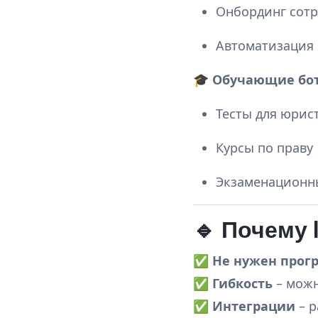
Онбординг сот
Автоматизация
🎓
Обучающие бо
Тесты для юрис
Курсы по праву
Экзаменационн
🔹 Почему
✅
Не нужен прог
✅
Гибкость
– можн
✅
Интеграции
– р