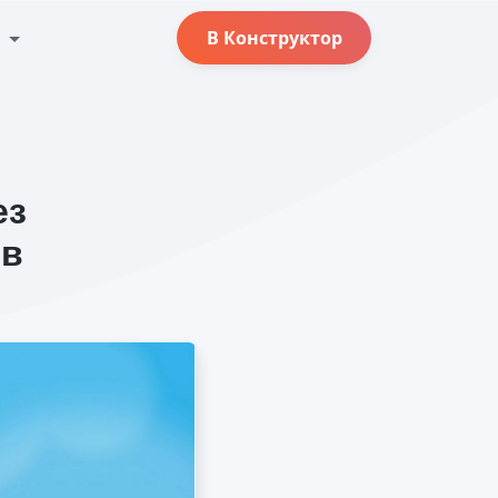
с
В Конструктор
ез
ов