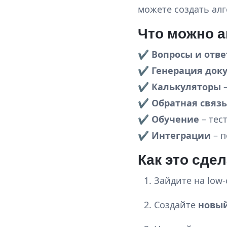
можете создать ал
Что можно 
✔
Вопросы и отв
✔
Генерация док
✔
Калькуляторы
–
✔
Обратная связь
✔
Обучение
– тес
✔
Интеграции
– п
Как это сде
Зайдите на low-
Создайте
новый