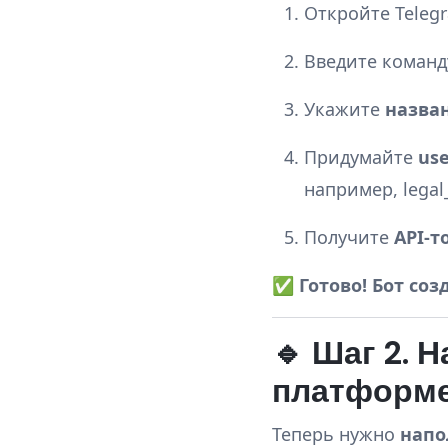
Откройте Teleg
Введите коман
Укажите
назва
Придумайте
us
например, legal_
Получите
API-т
✅
Готово! Бот соз
🔹 Шаг 2. 
платформ
Теперь нужно
напо