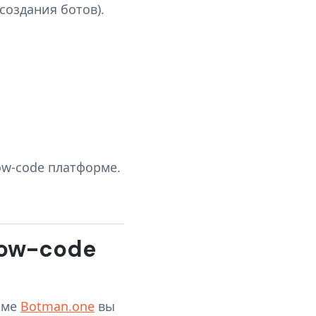
создания ботов).
ow-code платформе.
 low-code
рме
Botman.one
вы