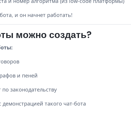
та и номер алгоритма (из low-code платформы)
ота, и он начнет работать!
оты можно создать?
оты:
говоров
рафов и пеней
т по законодательству
с демонстрацией такого чат-бота