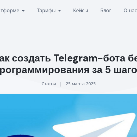
атформе
Тарифы
Кейсы
Блог
О на
ак создать Telegram-бота б
рограммирования за 5 шаг
Статья
|
25 марта 2025