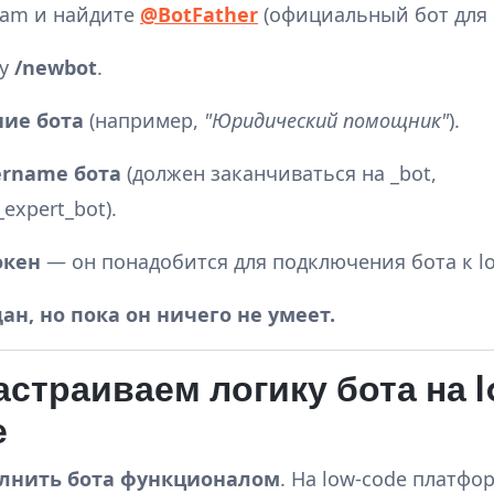
ram и найдите
@BotFather
(официальный бот для 
ду
/newbot
.
ние бота
(например,
"Юридический помощник"
).
ername бота
(должен заканчиваться на _bot,
expert_bot).
окен
— он понадобится для подключения бота к l
дан, но пока он ничего не умеет.
Настраиваем логику бота на
е
лнить бота функционалом
. На low-code платфо