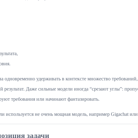
ультата,
овия.
а одновременно удерживать в контексте множество требований,
й результат. Даже сильные модели иногда “срезают углы”: пропу
руют требования или начинают фантазировать.
сли используется не очень мощная модель, например Gigachat ил
позиция задачи