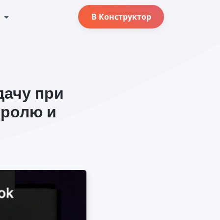
с
В Конструктор
дачу при
тролю и