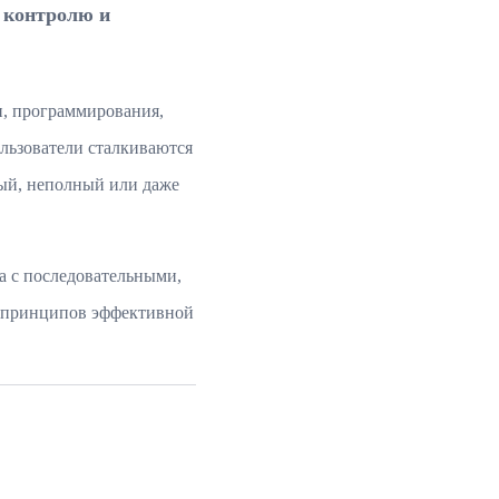
, контролю и
и, программирования,
ользователи сталкиваются
тый, неполный или даже
а с последовательными,
х принципов эффективной