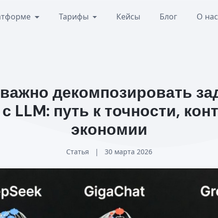
атформе
Тарифы
Кейсы
Блог
О на
важно декомпозировать за
 с LLM: путь к точности, кон
экономии
Статья
|
30 марта 2026