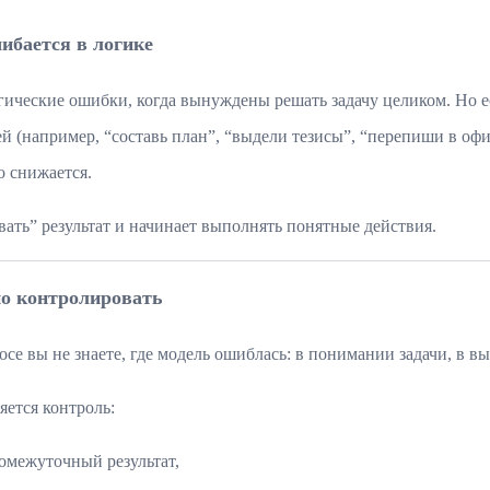
ибается в логике
гические ошибки, когда вынуждены решать задачу целиком. Но 
й (например, “составь план”, “выдели тезисы”, “перепиши в офи
о снижается.
вать” результат и начинает выполнять понятные действия.
но контролировать
се вы не знаете, где модель ошиблась: в понимании задачи, в в
ется контроль:
омежуточный результат,